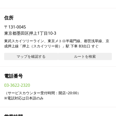
採用情報
住所
お問い合わせ
〒
131-0045
東京都墨田区押上1丁目10-3
Contact us in English
東武スカイツリーライン、東京メトロ半蔵門線、都営浅草線、京
成押上線「押上（スカイツリー前）」駅 下車 B3出口 すぐ
マップを確認する
ルートを検索
電話番号
03-3622-2320
（サービスカウンター受付時間：開店~20:00）

※電話対応は日本語のみ