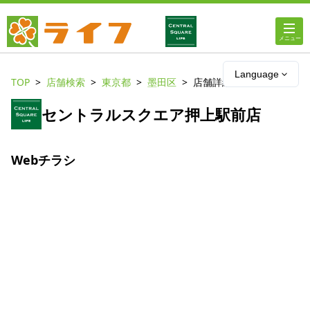
ホーム
Language
TOP
店舗検索
東京都
墨田区
店舗詳細
店舗・チラシ情報
セントラルスクエア押上駅前店
ライフの
オンラインストア
Webチラシ
ライフ
ネットスーパー
企業情報
IR情報