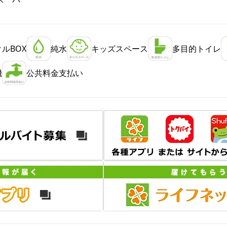
ルBOX
純水
キッズスペース
多目的トイレ
機
公共料金支払い