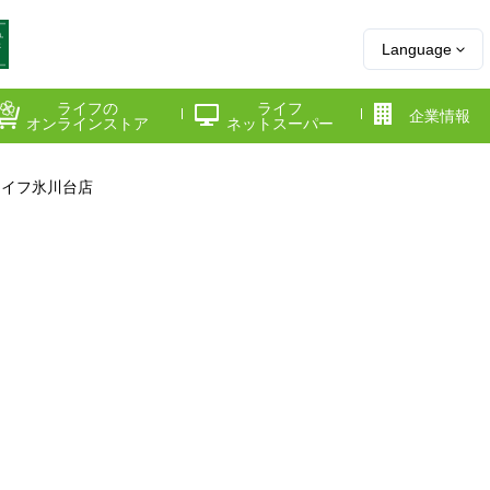
Language
ライフの
ライフ
企業情報
オンラインストア
ネットスーパー
ライフ氷川台店
県
神奈川県
千葉県
府
京都府
兵庫県