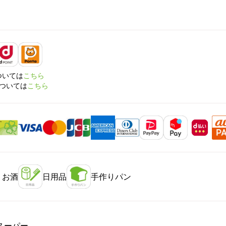
については
こちら
については
こちら
・お酒
日用品
手作りパン
スーパー