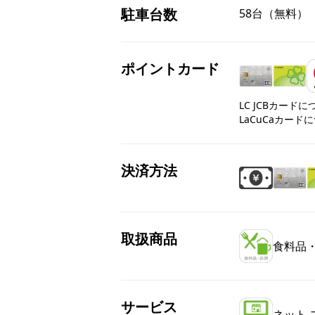
駐車台数
58台（無料）
ポイントカード
LC JCBカード
LaCuCaカード
決済方法
取扱商品
食料品
サービス
ネット 