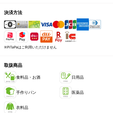
決済方法
※PiTaPaはご利用いただけません
取扱商品
食料品・お酒
日用品
手作りパン
医薬品
衣料品