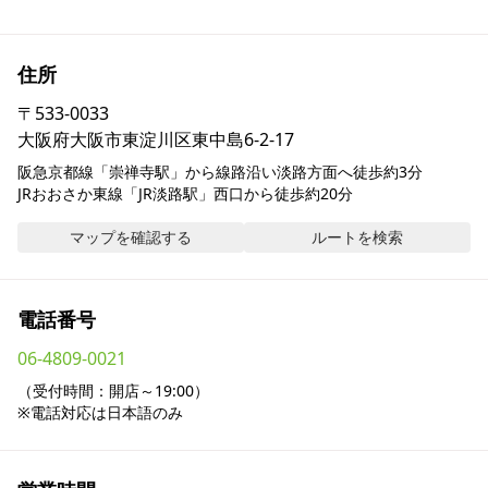
採用情報
住所
お問い合わせ
〒
533-0033
大阪府大阪市東淀川区東中島6-2-17
Contact us in English
阪急京都線「崇禅寺駅」から線路沿い淡路方面へ徒歩約3分

JRおおさか東線「JR淡路駅」西口から徒歩約20分
マップを確認する
ルートを検索
電話番号
06-4809-0021
（受付時間：開店～19:00）

※電話対応は日本語のみ