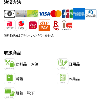
決済方法
※PiTaPaはご利用いただけません
取扱商品
食料品・お酒
日用品
書籍
医薬品
肌着・靴下