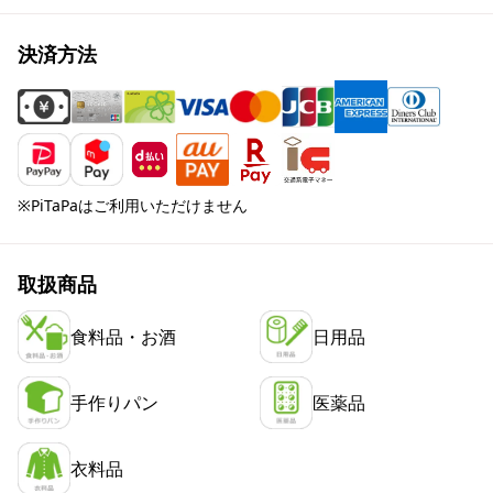
決済方法
※PiTaPaはご利用いただけません
取扱商品
食料品・お酒
日用品
手作りパン
医薬品
衣料品