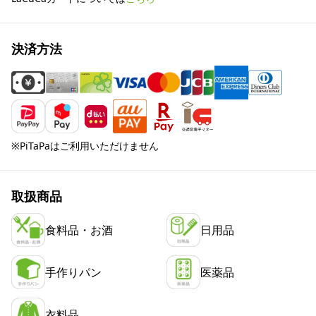
決済方法
※PiTaPaはご利用いただけません
取扱商品
食料品・お酒
日用品
手作りパン
医薬品
衣料品