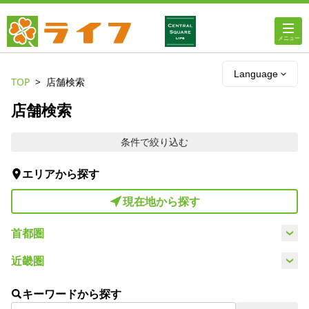
ホーム
Language
TOP
店舗検索
店舗・チラシ情報
店舗検索
条件で絞り込む
ライフの
オンラインストア
エリアから探す
ライフ
ネットスーパー
現在地から探す
企業情報
首都圏
東京都
埼玉県
神奈川県
千葉県
近畿圏
IR情報
大阪市
大阪府
京都府
兵庫県
キーワードから探す