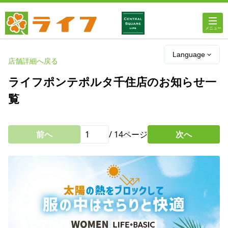
ホーム
Language
店舗詳細へ戻る
店舗・チラシ情報
ライフポンテポルタ千住店のお知らせ一
覧
ライフの
オンラインストア
前へ
/
14
ページ
次へ
ライフ
ネットスーパー
企業情報
IR情報