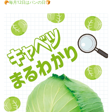
🥐毎月12日はパンの日🍞