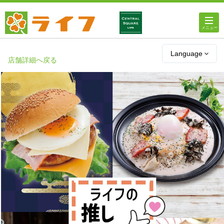
ホーム
Language
店舗詳細へ戻る
店舗・チラシ情報
ライフの
オンラインストア
ライフ
ネットスーパー
企業情報
IR情報