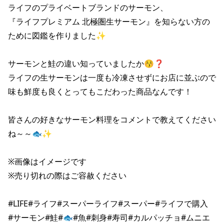
ライフのプライベートブランドのサーモン、

『ライフプレミアム 北極圏生サーモン』を知らない方の
ために図鑑を作りました✨

サーモンと鮭の違い知っていましたか😚❓

ライフの生サーモンは一度も冷凍させずにお店に並ぶので

味も鮮度も良くとってもこだわった商品なんです！

皆さんの好きなサーモン料理をコメントで教えてください
ね～～🐟✨

※画像はイメージです

※売り切れの際はご容赦ください

#LIFE#ライフ#スーパーライフ#スーパー#ライフで購入

#サーモン#鮭#🐟#魚#刺身#寿司#カルパッチョ#ムニエ