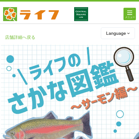
ホーム
Language
店舗詳細へ戻る
店舗・チラシ情報
ライフの
オンラインストア
ライフ
ネットスーパー
企業情報
IR情報