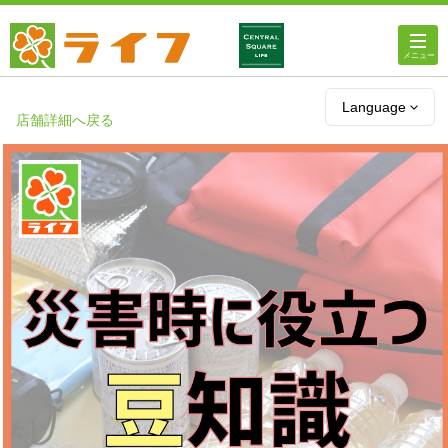
ホーム
Language
店舗詳細へ戻る
店舗・チラシ情報
ライフの
オンラインストア
ライフ
ネットスーパー
企業情報
IR情報