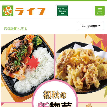
ホーム
Language
店舗詳細へ戻る
店舗・チラシ情報
ライフの
オンラインストア
ライフ
ネットスーパー
企業情報
IR情報