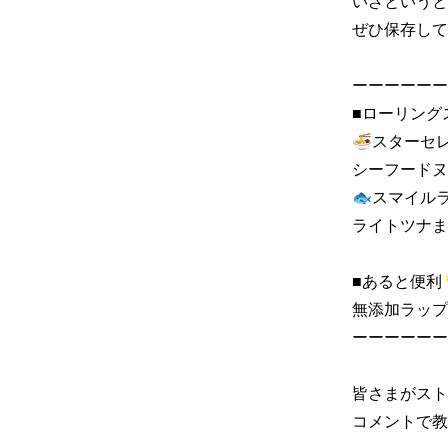
いざというと
ぜひ保存して
ーーーーーー
■ローリングス
🍜スターセレ
シーフードヌ
🐟スマイルラ
ライトツナま
■あると便利💡
無添加ラップ22
ーーーーーー
皆さまがスト
コメントで教