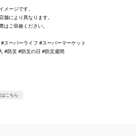
イメージです。 

店舗により異なります。 

際はご容赦ください。 

fe #スーパーライフ #スーパーマーケット 

 #防災 #防災の日 #防災週間 

覧はこちら