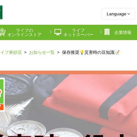
Language
ライフの
ライフ
企業情報
オンラインストア
ネットスーパー
ライフ東砂店
お知らせ一覧
保存推奨💡災害時の豆知識📝
県
神奈川県
千葉県
府
京都府
兵庫県