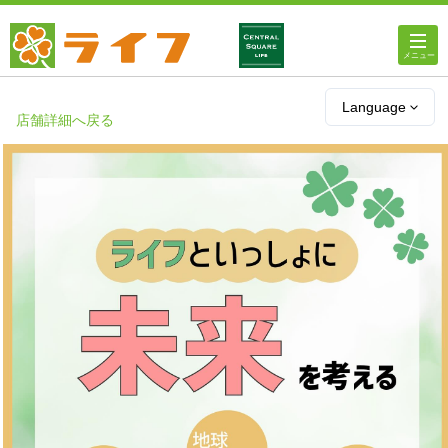
ホーム
Language
店舗詳細へ戻る
店舗・チラシ情報
ライフの
オンラインストア
ライフ
ネットスーパー
企業情報
IR情報