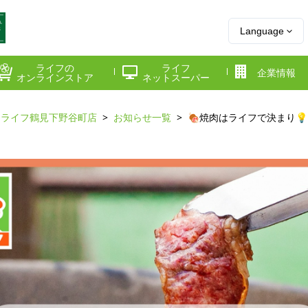
Language
ライフの
ライフ
企業情報
オンラインストア
ネットスーパー
ライフ鶴見下野谷町店
お知らせ一覧
🍖焼肉はライフで決まり💡
県
神奈川県
千葉県
府
京都府
兵庫県