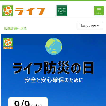
ホーム
Language
店舗詳細へ戻る
店舗・チラシ情報
ライフの
オンラインストア
ライフ
ネットスーパー
企業情報
IR情報