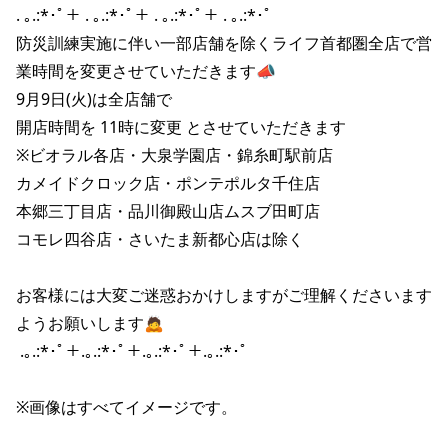
. ｡.:*･ﾟ＋ . ｡.:*･ﾟ＋ . ｡.:*･ﾟ＋ . ｡.:*･ﾟ 

防災訓練実施に伴い一部店舗を除くライフ首都圏全店で営
業時間を変更させていただきます📣 

9月9日(火)は全店舗で

開店時間を 11時に変更 とさせていただきます 

※ビオラル各店・大泉学園店・錦糸町駅前店

カメイドクロック店・ポンテポルタ千住店

本郷三丁目店・品川御殿山店ムスブ田町店

コモレ四谷店・さいたま新都心店は除く

お客様には大変ご迷惑おかけしますがご理解くださいます
ようお願いします🙇 

 .｡.:*･ﾟ＋.｡.:*･ﾟ＋.｡.:*･ﾟ＋.｡.:*･ﾟ

※画像はすべてイメージです。 
