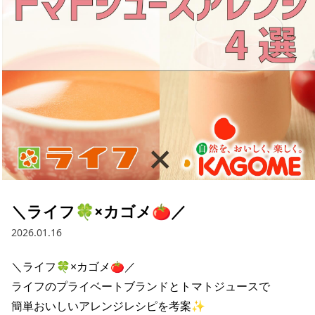
採用情報
お問い合わせ
Contact us in English
＼ライフ🍀×カゴメ🍅／
2026.01.16
＼ライフ🍀×カゴメ🍅／

ライフのプライベートブランドとトマトジュースで

簡単おいしいアレンジレシピを考案✨
