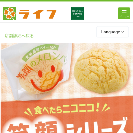
ホーム
Language
店舗詳細へ戻る
店舗・チラシ情報
ライフの
オンラインストア
ライフ
ネットスーパー
企業情報
IR情報