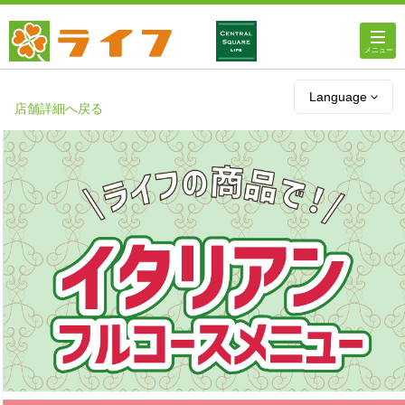
ホーム
Language
店舗詳細へ戻る
店舗・チラシ情報
ライフの
オンラインストア
ライフ
ネットスーパー
企業情報
IR情報