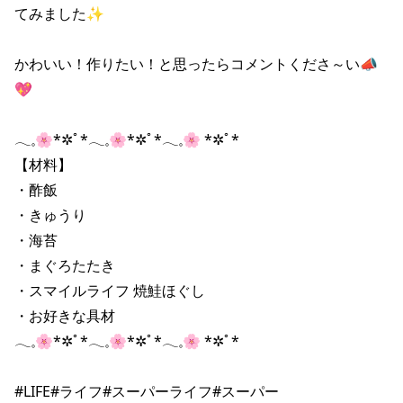
てみました✨

かわいい！作りたい！と思ったらコメントくださ～い📣
💖

𓂃𓈒⁡🌸*✲ﾟ*𓂃𓈒🌸*✲ﾟ*𓂃𓈒🌸 *✲ﾟ*

【材料】

・酢飯

・きゅうり

・海苔

・まぐろたたき

・スマイルライフ 焼鮭ほぐし

・お好きな具材

𓂃𓈒⁡🌸*✲ﾟ*𓂃𓈒🌸*✲ﾟ*𓂃𓈒🌸 *✲ﾟ*

#LIFE#ライフ#スーパーライフ#スーパー
