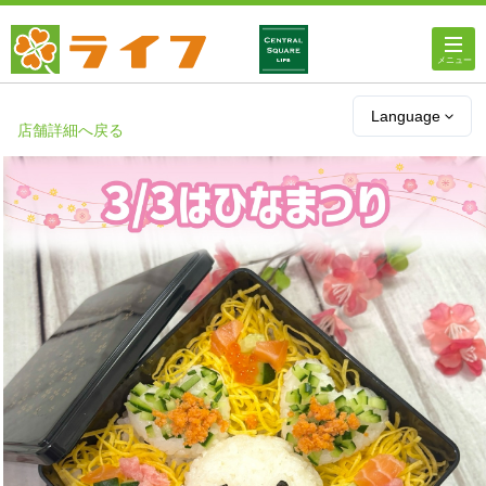
ホーム
Language
店舗詳細へ戻る
店舗・チラシ情報
ライフの
オンラインストア
ライフ
ネットスーパー
企業情報
IR情報