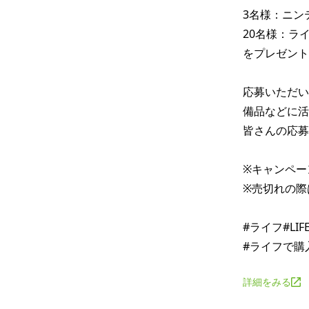
3名様：ニンテ
20名様：ライ
をプレゼント
応募いただい
備品などに活
皆さんの応募
※キャンペー
※売切れの際
#ライフ#LI
詳細をみる