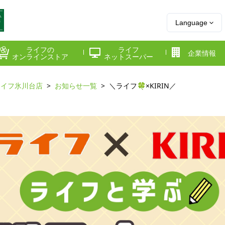
Language
ライフの
ライフ
企業情報
オンラインストア
ネットスーパー
ライフ氷川台店
お知らせ一覧
＼ライフ🍀×KIRIN／
県
神奈川県
千葉県
府
京都府
兵庫県