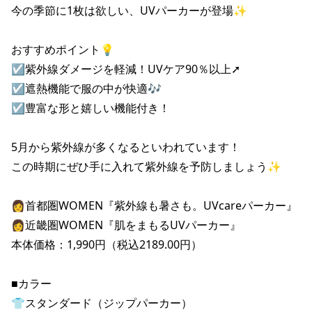
今の季節に1枚は欲しい、UVパーカーが登場✨

おすすめポイント💡

☑紫外線ダメージを軽減！UVケア90％以上➚

☑遮熱機能で服の中が快適🎶

☑豊富な形と嬉しい機能付き！

5月から紫外線が多くなるといわれています！

この時期にぜひ手に入れて紫外線を予防しましょう✨

👩首都圏WOMEN『紫外線も暑さも。UVcareパーカー』

👩近畿圏WOMEN『肌をまもるUVパーカー』

本体価格：1,990円（税込2189.00円）

■カラー

👕スタンダード（ジップパーカー）
