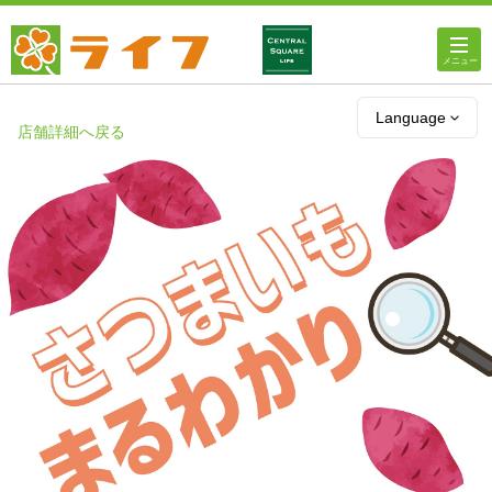
ホーム
Language
店舗詳細へ戻る
店舗・チラシ情報
ライフの
オンラインストア
ライフ
ネットスーパー
企業情報
IR情報