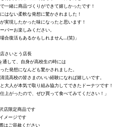
で一緒に商品づくりができて嬉しかったです！ 

にはない柔軟な発想に驚かされました！ 

が実現したかった味になったと思います！ 

ーバーお楽しみください。 

場合復活もあるかもしれません…(笑)」 

店さいとう店長 

を通して、自身が高校生の時には 

った発想になんども驚かされました。 

清流高校の皆さまのいい経験になれば嬉しいです。 

と大人が本気で取り組み協力してできたドーナツです！ 

仕上がったので、ぜひ買って食べてみてください！」 

沢店限定商品です 

イメージです 

際はご容赦ください 
