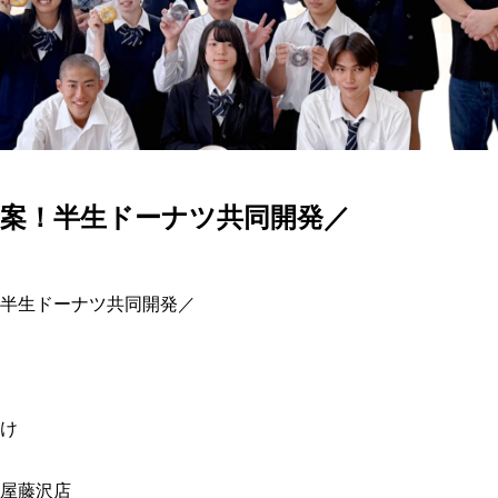
考案！半生ドーナツ共同開発／
半生ドーナツ共同開発／ 



 

藤沢店 
