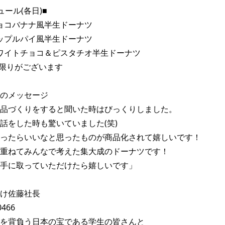
ール(各日)■ 

チョコバナナ風半生ドーナツ 

アップルパイ風半生ドーナツ 

ホワイトチョコ＆ピスタチオ半生ドーナツ 

限りがございます 

のメッセージ 

品づくりをすると聞いた時はびっくりしました。 

話をした時も驚いていました(笑) 

ったらいいなと思ったものが商品化されて嬉しいです！ 

重ねてみんなで考えた集大成のドーナツです！ 

手に取っていただけたら嬉しいです」 

け佐藤社長 

を背負う日本の宝である学生の皆さんと 
