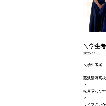
＼学生
2025.11.03
＼学生考案！
藤沢清流高校 
 × 

松月堂わびすけ
 × 

ライフさいか屋