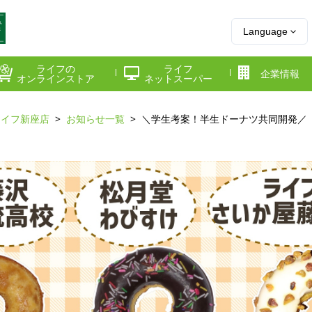
Language
ライフの
ライフ
企業情報
オンラインストア
ネットスーパー
ライフ新座店
お知らせ一覧
＼学生考案！半生ドーナツ共同開発／
県
神奈川県
千葉県
府
京都府
兵庫県