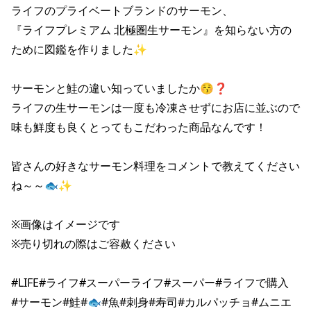
ライフのプライベートブランドのサーモン、

『ライフプレミアム 北極圏生サーモン』を知らない方の
ために図鑑を作りました✨

サーモンと鮭の違い知っていましたか😚❓

ライフの生サーモンは一度も冷凍させずにお店に並ぶので

味も鮮度も良くとってもこだわった商品なんです！

皆さんの好きなサーモン料理をコメントで教えてください
ね～～🐟✨

※画像はイメージです

※売り切れの際はご容赦ください

#LIFE#ライフ#スーパーライフ#スーパー#ライフで購入

#サーモン#鮭#🐟#魚#刺身#寿司#カルパッチョ#ムニエ