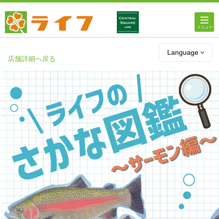
ホーム
Language
店舗詳細へ戻る
店舗・チラシ情報
ライフの
オンラインストア
ライフ
ネットスーパー
企業情報
IR情報