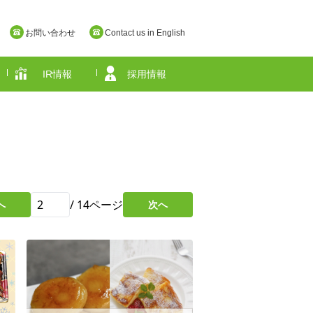
お問い合わせ
Contact us in English
IR情報
採用情報
奈良県
/
14
ページ
へ
次へ