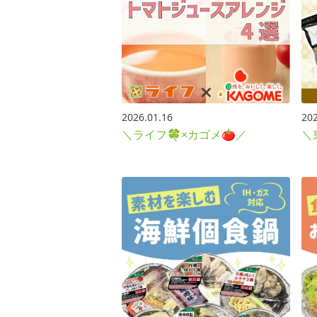
2026.01.16
202
＼ライフ🍀×カゴメ🍅／
＼