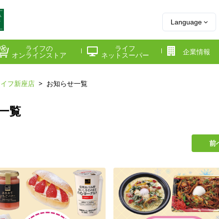
Language
ライフの
ライフ
企業情報
オンラインストア
ネットスーパー
ライフ新座店
お知らせ一覧
県
神奈川県
千葉県
一覧
府
京都府
兵庫県
前