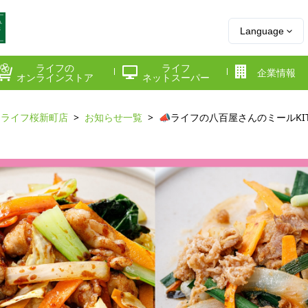
Language
ライフの
ライフ
企業情報
オンラインストア
ネットスーパー
ライフ桜新町店
お知らせ一覧
📣ライフの八百屋さんのミールKI
県
神奈川県
千葉県
府
京都府
兵庫県