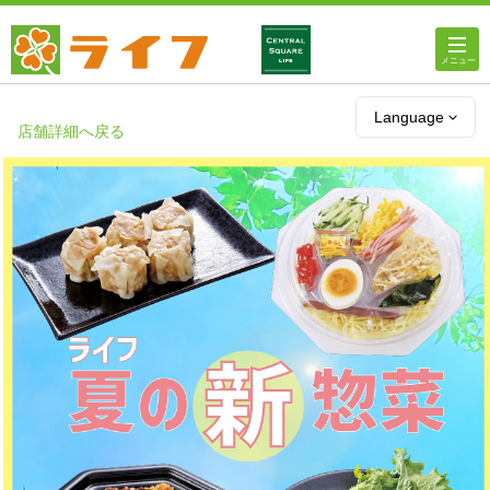
ホーム
Language
店舗詳細へ戻る
店舗・チラシ情報
ライフの
オンラインストア
ライフ
ネットスーパー
企業情報
IR情報