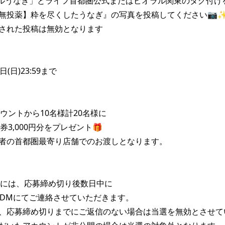
ルうなぎ」とライフ首都圏公式またはビオラル関東のタグ付けを
AL【無投薬】粋を尽くしたうなぎ』の写真を投稿してください📷✨
された投稿は無効となります

日(日)23:59まで

ウントから10名様計20名様に

3,000円分をプレゼント🎁

者の首都圏最寄り店舗でのお渡しとなります。

には、応募締め切り後数日中に

amのDMにてご連絡させていただきます。

、応募締め切りまでにご返信のない場合は当選を無効とさせてい