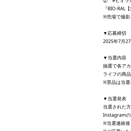
②「#ビオラ
『BIO-R
※売場で撮影
▼応募締切

2025年7月27
▼当選内容

抽選で各アカ
ライフの商品券
※景品は当選
▼当選発表

当選された方
Instagr
※当選連絡後