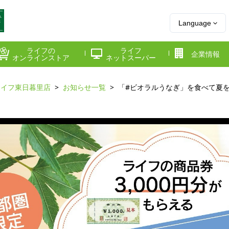
Language
ライフの
ライフ
企業情報
オンラインストア
ネットスーパー
ライフ東日暮里店
お知らせ一覧
「#ビオラルうなぎ」を食べて夏
県
神奈川県
千葉県
府
京都府
兵庫県