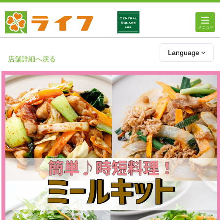
ホーム
Language
店舗詳細へ戻る
店舗・チラシ情報
ライフの
オンラインストア
ライフ
ネットスーパー
企業情報
IR情報