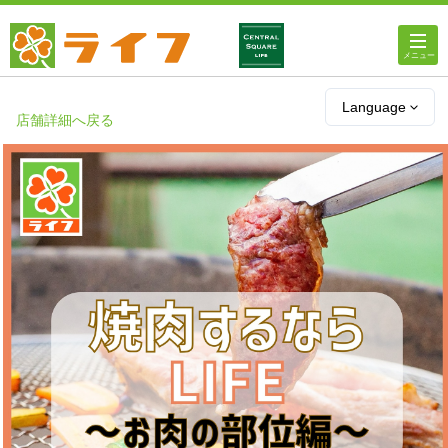
ホーム
Language
店舗詳細へ戻る
店舗・チラシ情報
ライフの
オンラインストア
ライフ
ネットスーパー
企業情報
IR情報