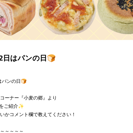
12日はパンの日🍞
はパンの日🍞

コーナー『小麦の郷』より

をご紹介✨

いかコメント欄で教えてください！

～～～～～
