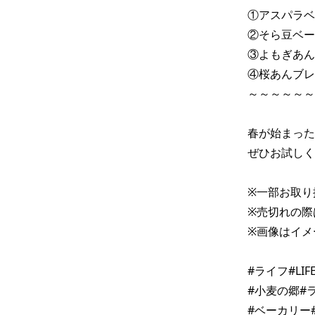
①アスパラベ
②そら豆ベー
③よもぎあん
④桜あんブレ
～～～～～～
春が始まった
ぜひお試しく
※一部お取り
※売切れの際
※画像はイメ
#ライフ#LI
#小麦の郷#