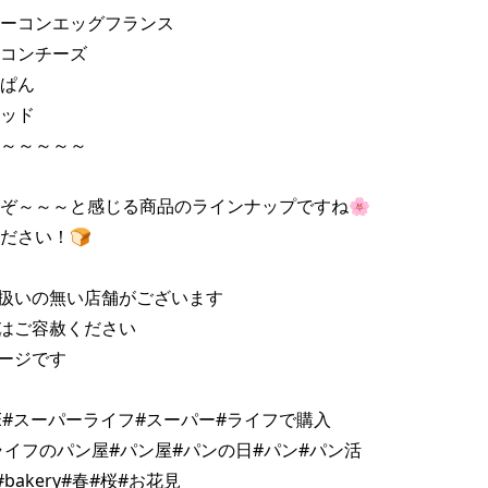
ーコンエッグフランス

コンチーズ

ぱん

ッド

～～～～～

ぞ～～～と感じる商品のラインナップですね🌸

ださい！🍞

扱いの無い店舗がございます

はご容赦ください

ージです

FE#スーパーライフ#スーパー#ライフで購入

ライフのパン屋#パン屋#パンの日#パン#パン活
