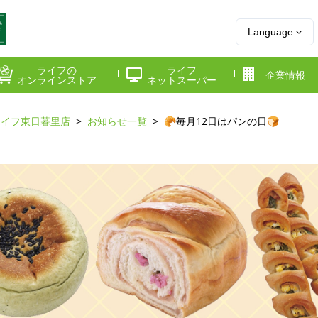
Language
ライフの
ライフ
企業情報
オンラインストア
ネットスーパー
ライフ東日暮里店
お知らせ一覧
🥐毎月12日はパンの日🍞
県
神奈川県
千葉県
府
京都府
兵庫県