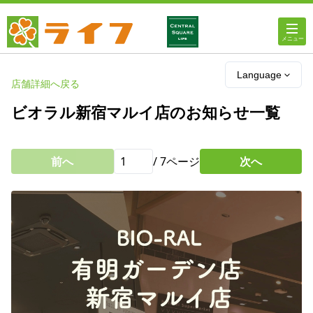
ホーム
Language
店舗詳細へ戻る
店舗・チラシ情報
ビオラル新宿マルイ店のお知らせ一覧
ライフの
オンラインストア
前へ
/
7
ページ
次へ
ライフ
ネットスーパー
企業情報
IR情報