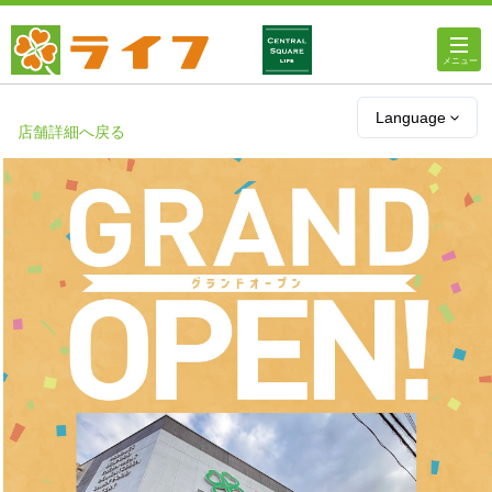
ホーム
Language
店舗詳細へ戻る
店舗・チラシ情報
ライフの
オンラインストア
ライフ
ネットスーパー
企業情報
IR情報