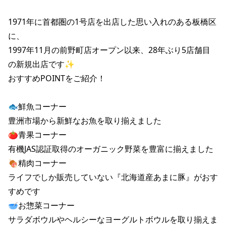
1971年に首都圏の1号店を出店した思い入れのある板橋区
に、

1997年11月の前野町店オープン以来、28年ぶり5店舗目
の新規出店です✨

おすすめPOINTをご紹介！

🐟鮮魚コーナー

豊洲市場から新鮮なお魚を取り揃えました

🍅青果コーナー

有機JAS認証取得のオーガニック野菜を豊富に揃えました

🍖精肉コーナー

ライフでしか販売していない『北海道産あまに豚』がおす
すめです

🥣お惣菜コーナー

サラダボウルやヘルシーなヨーグルトボウルを取り揃えま