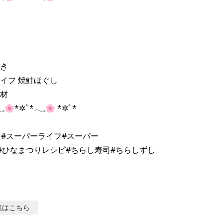
き

イフ 焼鮭ほぐし

材

𓈒🌸*✲ﾟ*𓂃𓈒🌸 *✲ﾟ*

イフ#スーパーライフ#スーパー

覧はこちら