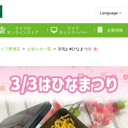
Language
ライフの
ライフ
企業情報
オンラインストア
ネットスーパー
ライフ豊洲店
お知らせ一覧
3/3は #ひなまつり 🌸
県
神奈川県
千葉県
府
京都府
兵庫県