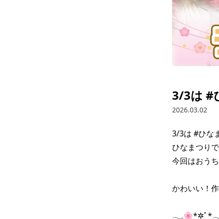
3/3は 
2026.03.02
3/3は #ひなま
ひなまつりで
今回はおうち
かわいい！作
𓂃𓈒⁡🌸*✲ﾟ*