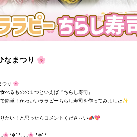
#ひなまつり 🌸
つり 🌸

食べるものの１つといえば『ちらし寿司』

で簡単！かわいいララピーちらし寿司を作ってみました✨

りたい！と思ったらコメントくださ～い📣💖

𓈒🌸*✲ﾟ*𓂃𓈒🌸 *✲ﾟ*
