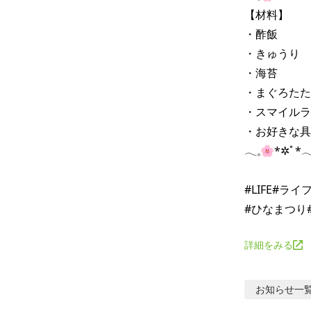
【材料】

・酢飯

・きゅうり

・海苔

・まぐろたた
・スマイルラ
・お好きな具
𓂃𓈒⁡🌸*✲ﾟ*
#LIFE#ラ
詳細をみる
お知らせ
一