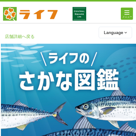
ホーム
Language
店舗詳細へ戻る
店舗・チラシ情報
ライフの
オンラインストア
ライフ
ネットスーパー
企業情報
IR情報