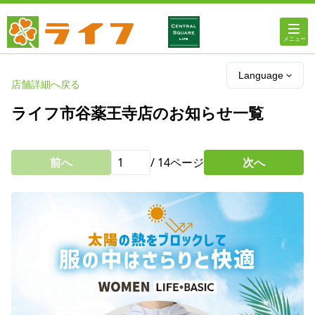
ホーム
Language
店舗詳細へ戻る
店舗・チラシ情報
ライフ市谷薬王寺店のお知らせ一覧
ライフの
オンラインストア
前へ
/
14
ページ
次へ
ライフ
ネットスーパー
企業情報
IR情報