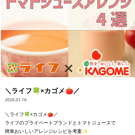
採用情報
お問い合わせ
Contact us in English
＼ライフ🍀×カゴメ🍅／
2026.01.16
＼ライフ🍀×カゴメ🍅／

ライフのプライベートブランドとトマトジュースで

簡単おいしいアレンジレシピを考案✨
