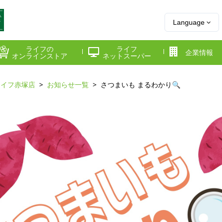
Language
ライフの
ライフ
企業情報
オンラインストア
ネットスーパー
ライフ赤塚店
お知らせ一覧
さつまいも まるわかり🔍
県
神奈川県
千葉県
府
京都府
兵庫県