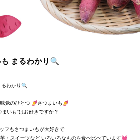
も まるわかり🔍
るわかり🔍 

覚のひとつ 🍠さつまいも🍠 

まいも”はお好きですか？ 

タッフもさつまいもが大好きで 

芋・スイーツなど いろいろなものを食べ比べています💓 
