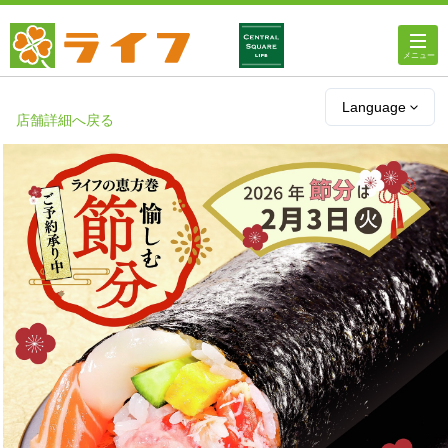
ホーム
Language
店舗詳細へ戻る
店舗・チラシ情報
ライフの
オンラインストア
ライフ
ネットスーパー
企業情報
IR情報