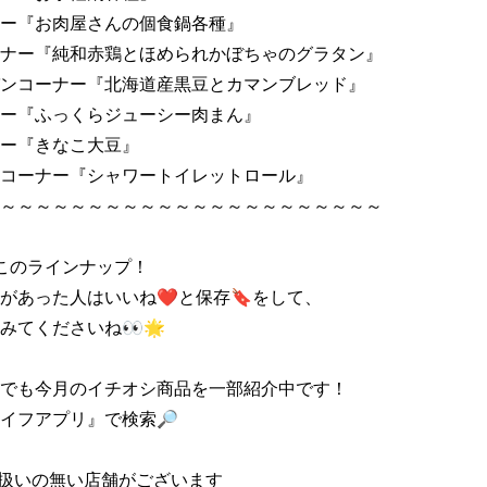
ー『お肉屋さんの個食鍋各種』

ナー『純和赤鶏とほめられかぼちゃのグラタン』

ンコーナー『北海道産黒豆とカマンブレッド』

ー『ふっくらジューシー肉まん』

ー『きなこ大豆』

コーナー『シャワートイレットロール』

～～～～～～～～～～～～～～～～～～～～～～

このラインナップ！

があった人はいいね❤と保存🔖をして、

みてくださいね👀🌟

でも今月のイチオシ商品を一部紹介中です！

イフアプリ』で検索🔎

扱いの無い店舗がございます
