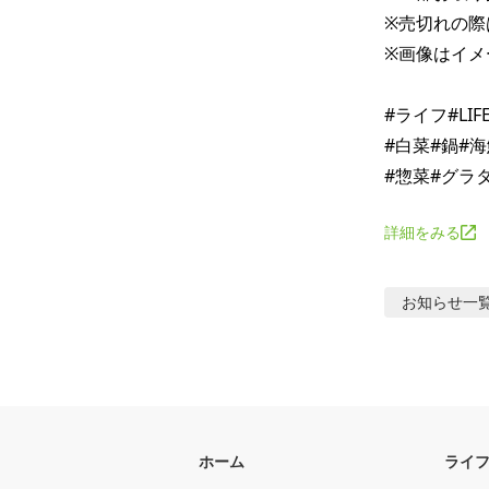
※売切れの際
※画像はイメ
#ライフ#LI
#白菜#鍋#
詳細をみる
お知らせ
一
ホーム
ライ