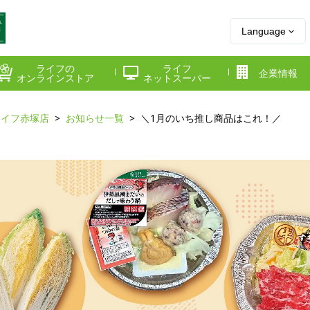
Language
ライフの
ライフ
企業情報
オンラインストア
ネットスーパー
ライフ赤塚店
お知らせ一覧
＼1月のいち推し商品はこれ！／
県
神奈川県
千葉県
府
京都府
兵庫県