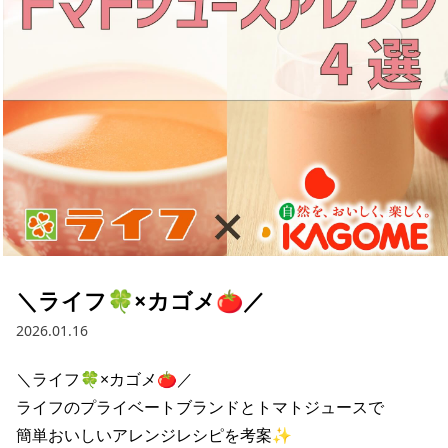
採用情報
お問い合わせ
Contact us in English
＼ライフ🍀×カゴメ🍅／
2026.01.16
＼ライフ🍀×カゴメ🍅／

ライフのプライベートブランドとトマトジュースで

簡単おいしいアレンジレシピを考案✨
