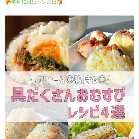
🥐毎月12日はパンの日🍞