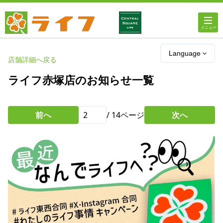
ホーム
Language
店舗詳細へ戻る
店舗・チラシ情報
ライフ赤塚店のお知らせ一覧
ライフの
オンラインストア
前へ
/
14
ページ
次へ
ライフ
ネットスーパー
企業情報
IR情報