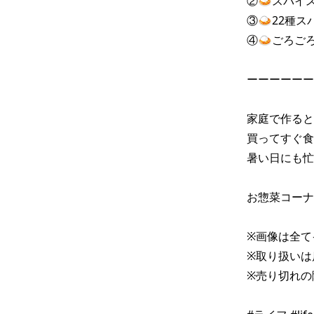
②🍛スパイ
③🍛22種
④🍛ごろごろ
ーーーーーー
家庭で作ると
買ってすぐ食
暑い日にも忙
お惣菜コーナ
※画像は全て
※取り扱いは
※売り切れの