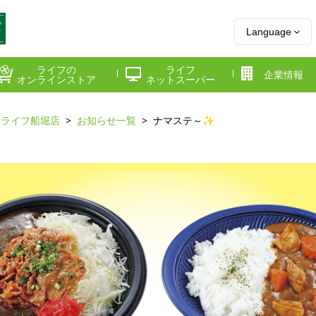
Language
ライフの
ライフ
企業情報
オンラインストア
ネットスーパー
ライフ船堀店
お知らせ一覧
ナマステ～✨
県
神奈川県
千葉県
府
京都府
兵庫県