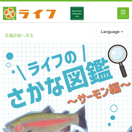
ホーム
Language
店舗詳細へ戻る
店舗・チラシ情報
ライフの
オンラインストア
ライフ
ネットスーパー
企業情報
IR情報