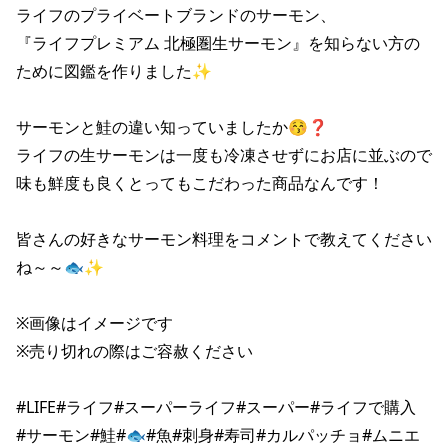
ライフのプライベートブランドのサーモン、

『ライフプレミアム 北極圏生サーモン』を知らない方の
ために図鑑を作りました✨

サーモンと鮭の違い知っていましたか😚❓

ライフの生サーモンは一度も冷凍させずにお店に並ぶので

味も鮮度も良くとってもこだわった商品なんです！

皆さんの好きなサーモン料理をコメントで教えてください
ね～～🐟✨

※画像はイメージです

※売り切れの際はご容赦ください

#LIFE#ライフ#スーパーライフ#スーパー#ライフで購入

#サーモン#鮭#🐟#魚#刺身#寿司#カルパッチョ#ムニエ