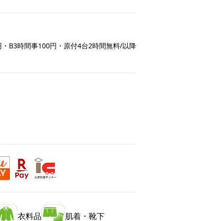
円・B3時間事100円・原付4台2時間無料/以降
衣料品
肌着・靴下