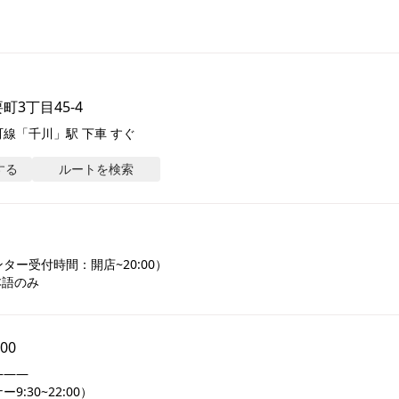
3丁目45-4
線「千川」駅 下車 すぐ
する
ルートを検索
ー受付時間：開店~20:00）

本語のみ
:00
――

:30~22:00）