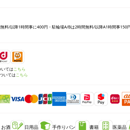
間無料/以降1時間事に400円・駐輪場A/Bは2時間無料/以降A1時間事150
については
こちら
については
こちら
・お酒
日用品
手作りパン
書籍
医薬品