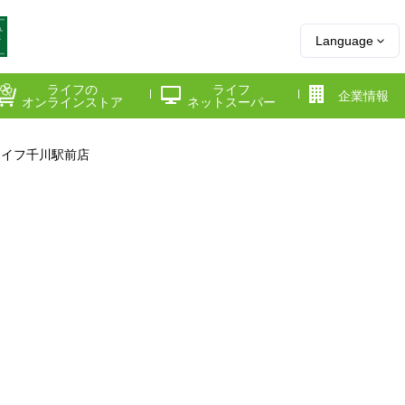
Language
ライフの
ライフ
企業情報
オンラインストア
ネットスーパー
ライフ千川駅前店
県
神奈川県
千葉県
府
京都府
兵庫県