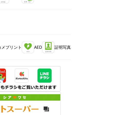
カメプリント
AED
証明写真