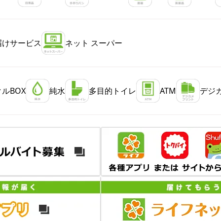
届けサービス
ネット スーパー
ルBOX
純水
多目的トイレ
ATM
デジ