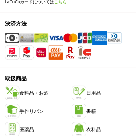
LaCuCaカードについては
こちら
決済方法
取扱商品
食料品・お酒
日用品
手作りパン
書籍
医薬品
衣料品