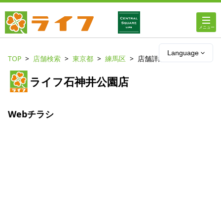
ホーム
Language
TOP
店舗検索
東京都
練馬区
店舗詳細
店舗・チラシ情報
ライフ石神井公園店
ライフの
オンラインストア
Webチラシ
ライフ
ネットスーパー
企業情報
IR情報