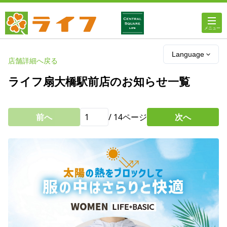
ホーム
Language
店舗詳細へ戻る
店舗・チラシ情報
ライフ扇大橋駅前店のお知らせ一覧
ライフの
オンラインストア
前へ
/
14
ページ
次へ
ライフ
ネットスーパー
企業情報
IR情報