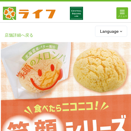
ホーム
Language
店舗詳細へ戻る
店舗・チラシ情報
ライフの
オンラインストア
ライフ
ネットスーパー
企業情報
IR情報