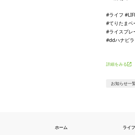
#ライフ #L
#てりたまベ
#ライスプレ
#ddハナビラ
詳細をみる
お知らせ
一
ホーム
ライ