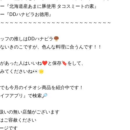
ー『北海道産あまに豚使用 タコスミートの素』

ー『DDハナビラお徳用』

～～～～～～～～～～～～～～～～～～～～～～～～

フの推しはDDハナビラ🍄‍🟫

ないきのこですが、色んな料理に合うんです！！

があった人はいいね❤と保存🔖をして、

みてくださいね👀🌟

でも今月のイチオシ商品を紹介中です！

イフアプリ』で検索🔎

扱いの無い店舗がございます

はご容赦ください

ージです
